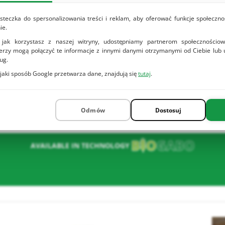
ose.
s to
steczka do spersonalizowania treści i reklam, aby oferować funkcje społeczno
ie.
ages
 jak korzystasz z naszej witryny, udostępniamy partnerom społeczności
nerzy mogą połączyć te informacje z innymi danymi otrzymanymi od Ciebie lub
ug.
ry.
 jaki sposób Google przetwarza dane, znajdują się
tutaj
.
ść
Odmów
Dostosuj
AVAILABLE IN TECHNOLOGY