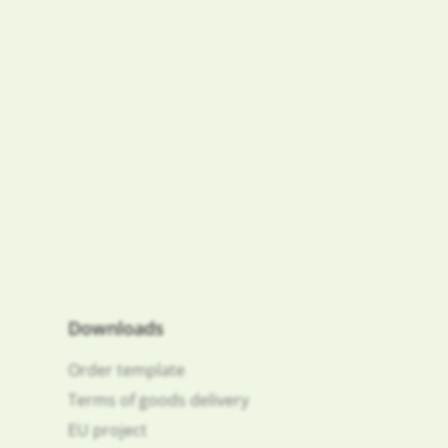
Downloads
Order template
Terms of goods delivery
EU project