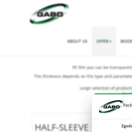
Strona główna
>
Offer
>
Plastic Sheet roll
ABOUT US
OFFER
BIOD
PE film you can be transparent,
The thickness depends on the type and paramete
Large selection of product
For 
Pack
HALF-SLEEVE
Zgod