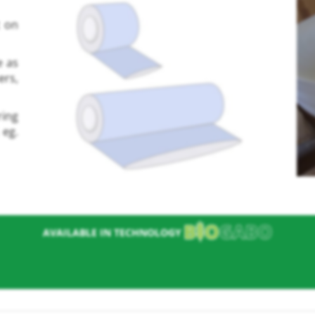
t on
e as
ers,
ing
 eg.
nie
AVAILABLE IN TECHNOLOGY