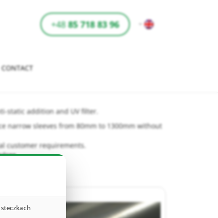
+48
85 718 83 96
CONTACT
i-static addition and UV filter.
duce narrow sleeves from 80mm to 1300mm without
dual customer requirements.
vices
asteczkach