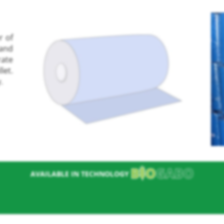
r of
 and
rate
let.
.
nie
AVAILABLE IN TECHNOLOGY