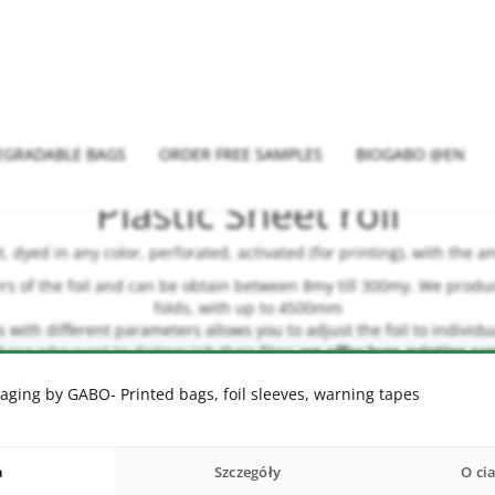
EGRADABLE BAGS
ORDER FREE SAMPLES
BIOGABO @EN
Plastic Sheet roll
 dyed in any color, perforated, activated (for printing), with the ant
rs of the foil and can be obtain between 8my till 300my. We pro
folds, with up to 4500mm
s with different parameters allows you to adjust the foil to indivi
those who want to distinguish their films
we offer logo printing ser
aging by GABO- Printed bags, foil sleeves, warning tapes
a
Szczegóły
O ci