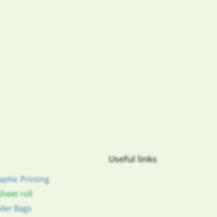
nie
Useful links
aphic Printing
Sheet roll
iler Bags