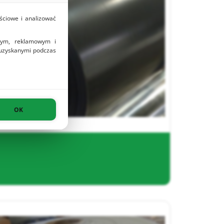
ściowe i analizować
owym, reklamowym i
 uzyskanymi podczas
OK