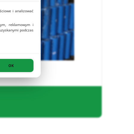
ściowe i analizować
owym, reklamowym i
 uzyskanymi podczas
OK