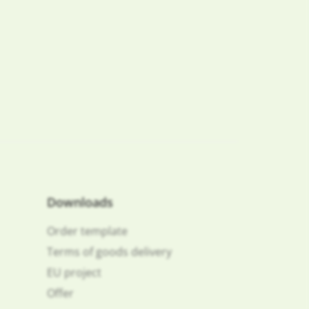
Downloads
Order template
Terms of goods delivery
EU project
Offer