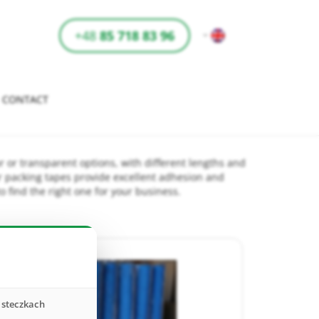
+48
85 718 83 96
CONTACT
 or transparent options, with different lengths and
ur packing tapes provide excellent adhesion and
o find the right one for your business.
asteczkach