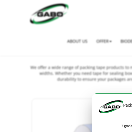
Strona główna
>
Offer
>
Plastic Sheet roll
>
Packing Tape
ABOUT US
OFFER
BIOD
We offer a wide range of packing tape products to 
widths. Whether you need tape for sealing boxe
durability to ensure your packages are
Pack
Zgod