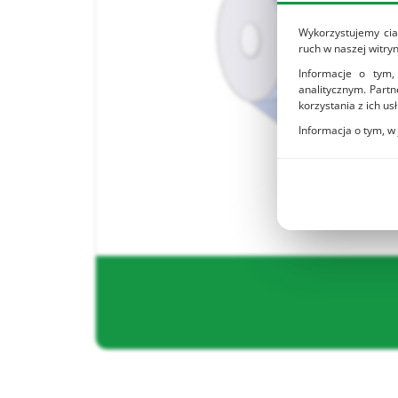
Wykorzystujemy cia
ruch w naszej witryn
Informacje o tym,
analitycznym. Part
korzystania z ich usł
Informacja o tym, w
Ciasteczka
Funkcjonalno
to
(always on)
małe
pliki
Ciasteczka
danych
niezbędne
przechowywane
do
na
funkcjonowania
urządzeniu
witryny
przez
internetowej,
witryny
umożliwiając
internetowe
podstawowe
w
funkcje,
celu
takie
zapamiętania
jak
preferencji,
nawigacja