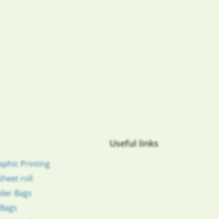
Useful links
nie
aphic Printing
Sheet roll
iler Bags
 Bags