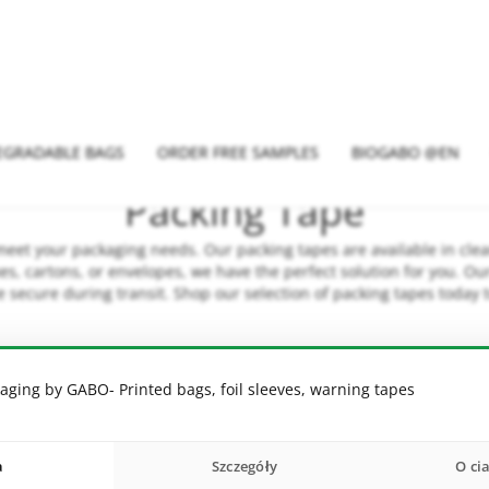
EGRADABLE BAGS
ORDER FREE SAMPLES
BIOGABO @EN
Packing Tape
meet your packaging needs. Our packing tapes are available in clear
s, cartons, or envelopes, we have the perfect solution for you. O
 secure during transit. Shop our selection of packing tapes today t
aging by GABO- Printed bags, foil sleeves, warning tapes
a
Szczegóły
O ci