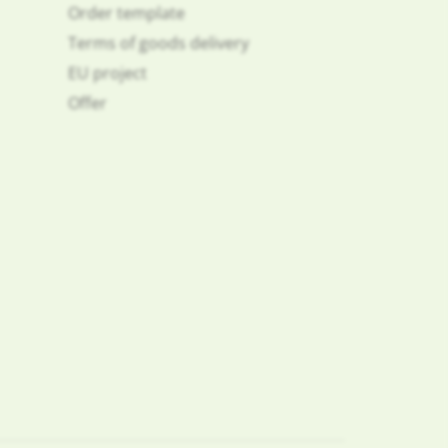
Order template
Terms of goods delivery
EU project
Offer