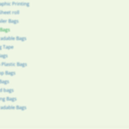
aphic Printing
Sheet roll
iler Bags
 Bags
a
radable Bags
g Tape
Bags
Plastic Bags
op Bags
 Bags
d bags
ng Bags
radable Bags