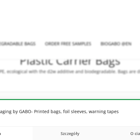
EGRADABLE BAGS
ORDER FREE SAMPLES
BIOGABO @EN
Plastic Carrier Bags
 ecological with the d2w additive and biodegradable. Bags are dis
aging by GABO- Printed bags, foil sleeves, warning tapes
ith
le.
a
Szczegóły
O ci
 The