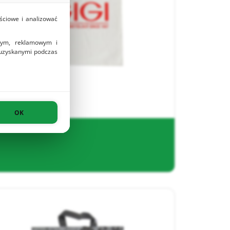
ściowe i analizować
owym, reklamowym i
 uzyskanymi podczas
OK