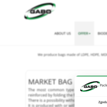
Strona główna
>
Offer
>
Carrier Bags
ABOUT US
OFFER
BIOD
We produce bags made of LDPE, HDPE, MDPE,
MARKET BAG
Pack
The most common type of plastic bags w
reinforced by folding the foil at the top hand
There is a possibility without folds the top.
Zgod
It is produced with or without bottom tap.