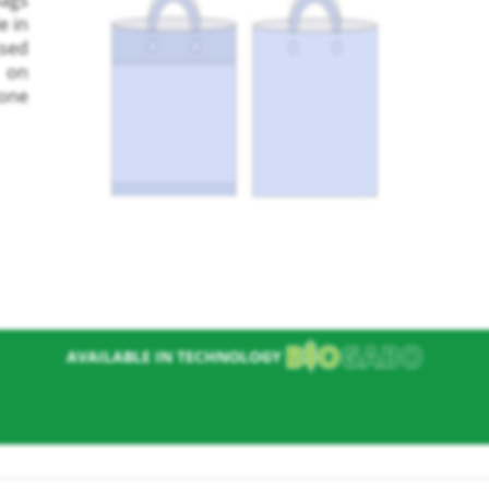
e in
ssed
, on
 one
nie
AVAILABLE IN TECHNOLOGY