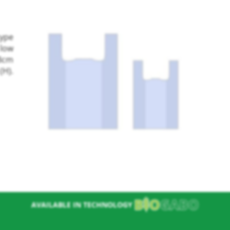
type
 low
18cm
H).
nie
AVAILABLE IN TECHNOLOGY