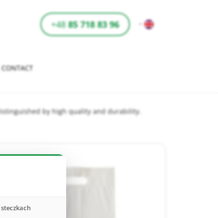
+48
85 718 83 96
CONTACT
tinguished by high quality and durability.
asteczkach