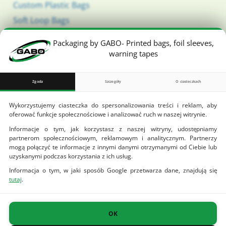
Custom Plastic Bags
Soft Loop Bags
T-Shirt Bags
Packaging by GABO- Printed bags, foil sleeves,
Recycled bags
warning tapes
Packaging Bags
Biodegradable Bags
Zgoda
Szczegóły
O ciasteczkach
Wykorzystujemy ciasteczka do spersonalizowania treści i reklam, aby
Useful links
oferować funkcje społecznościowe i analizować ruch w naszej witrynie.
Downloads
Informacje o tym, jak korzystasz z naszej witryny, udostępniamy
partnerom społecznościowym, reklamowym i analitycznym. Partnerzy
Order template
mogą połączyć te informacje z innymi danymi otrzymanymi od Ciebie lub
Terms of goods delivery
uzyskanymi podczas korzystania z ich usług.
Informacja o tym, w jaki sposób Google przetwarza dane, znajdują się
EU project
tutaj
.
Offer
Ciasteczka
Funkcjonalność
to
(always on)
OK
małe
pliki
Ciasteczka