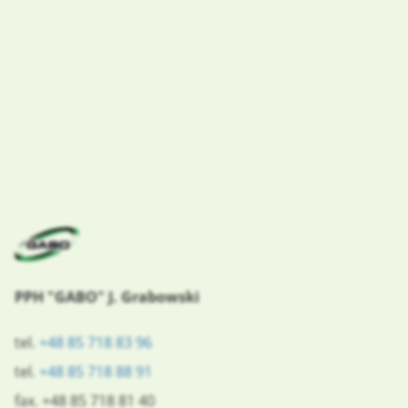
PPH "GABO" J. Grabowski
tel.
+48 85 718 83 96
tel.
+48 85 718 88 91
fax. +48 85 718 81 40