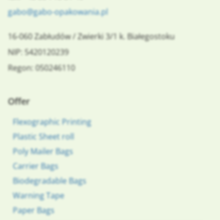
gabo@gabo-opakowania.pl
16-060
Zabłudów
/
Zwierki 3/1
k. Białegostoku
NIP: 5420120239
Regon: 050246110
Offer
Flexographic Printing
Plastic Sheet roll
Poly Mailer Bags
Carrier Bags
Biodegradable Bags
Warning Tape
Paper Bags