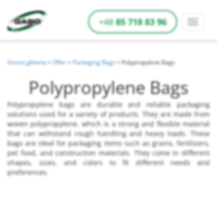
+48
85 718 83 96
Strona główna
>
Offer
>
Packaging Bags
>
Polypropylene Bags
Polypropylene Bags
Polypropylene bags are durable and reliable packaging
solutions used for a variety of products. They are made from
woven polypropylene, which is a strong and flexible material
that can withstand rough handling and heavy loads. These
bags are ideal for packaging items such as grains, fertilizers,
pet food, and construction materials. They come in different
shapes, sizes, and colors to fit different needs and
preferences.