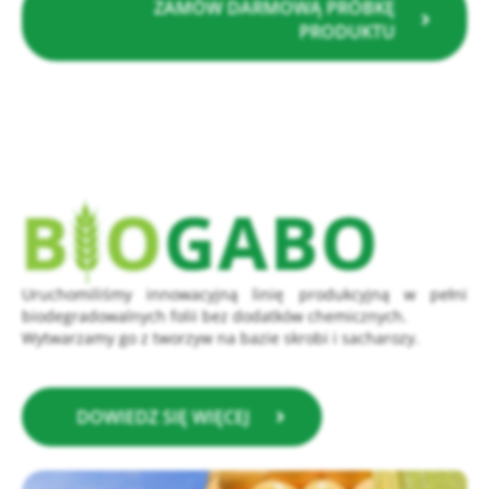
ZAMÓW DARMOWĄ PRÓBKĘ
PRODUKTU
Uruchomiliśmy innowacyjną linię produkcyjną w pełni
biodegradowalnych folii bez dodatków chemicznych.
Wytwarzamy go z tworzyw na bazie skrobi i sacharozy.
DOWIEDZ SIĘ WIĘCEJ