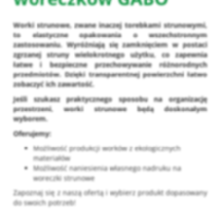
Worki strunowe, zwane inaczej torebkami strunowymi,
to elastyczne opakowania o wszechstronnym
zastosowaniu. Wyróżniają się zamknięciem w postaci
zgrzanej struny wielokrotnego użytku, co zapewnia
łatwe i bezpieczne przechowywanie różnorodnych
przedmiotów. Dzięki transparentnej powierzchni łatwo
zobaczyć ich zawartość.
Jeśli szukasz praktycznego sposobu na organizację
przestrzeni, worki strunowe będą doskonałym
wyborem.
Oferujemy:
Możliwość produkcji worków z ekologicznych
materiałów
Możliwość naniesienia własnego nadruku na
woreczki strunowe
Zapoznaj się z naszą ofertą i wybierz produkt dopasowany
do swoich potrzeb!