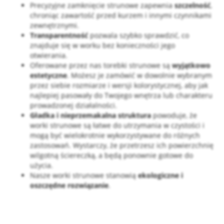
Precyzyjne zamknięcie strunowe zapewnia
szczelność
,
chroniąc zawartość przed kurzem i innymi czynnikami
zewnętrznymi.
Transparentność
pozwala szybko sprawdzić, co
znajduje się w worku bez konieczności jego
otwierania.
Oferowane przez nas torebki strunowe są
wyjątkowo
estetyczne
. Możesz je zamówić w dowolnie wybranym
przez siebie rozmiarze i wersji kolorystycznej, aby jak
najlepiej pasowały do Twojego wnętrza lub charakteru
prowadzonej działalności.
Gładka i nieprzemakalna struktura
powoduje, że
worki strunowe są łatwe do utrzymania w czystości i
mogą być wielokrotnie wykorzystywane do różnych
zastosowań. Wystarczy, że przetrzesz ich powierzchnię
wilgotną ściereczką, a będą ponownie gotowe do
użycia.
Nasze worki strunowe stanowią
ekologiczne i
oszczędne rozwiązanie
.