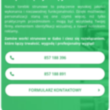
Nasze torebki strunowe to połączenie wysokiej jakości
wykonania i niezawodnej funkcjonalności. Dzięki możliwości
personalizacji staną się one czymś więcej, niż tylko
praktycznym przedmiotem – mogą być wizytówką Twojej
firmy, elementem identyfikacji wizualnej, a nawet nośnikiem
reklamy.
Zamów worki strunowe w Gabo i ciesz się rozwiązaniem,
które łączy trwałość, wygodę i profesjonalny wygląd
!
857 188 396
857 188 891
FORMULARZ KONTAKTOWY