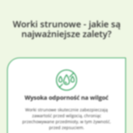
Worki strunowe - jakie są
najważniejsze zalety?
Wysoka odporność na wilgoć
Worki strunowe skutecznie zabezpieczają
zawartość przed wilgocią, chroniąc
przechowywane przedmioty, w tym żywność,
przed zepsuciem.