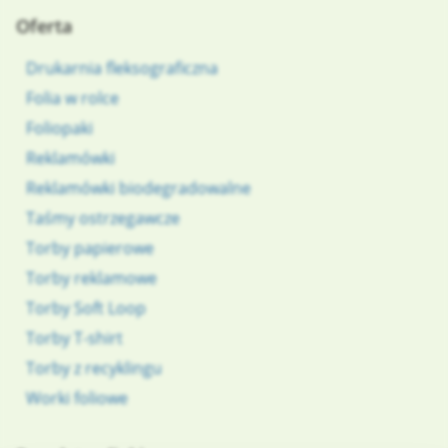
Oferta
Drukarnia fleksograficzna
Folia w rolce
Foliopaki
Reklamówki
Reklamówki biodegradowalne
Taśmy ostrzegawcze
Torby papierowe
Torby reklamowe
Torby Soft Loop
Torby T-shirt
Torby z recyklingu
Worki foliowe