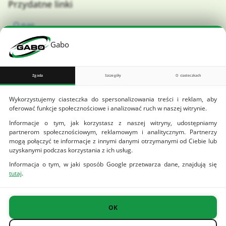
Przydatne linki
O nas
BioGabo – producent opakowań ekologicznych
Gabo
Zamów darmową próbkę
Kontakt
Zgoda
Szczegóły
O ciasteczkach
Blog
Wykorzystujemy ciasteczka do spersonalizowania treści i reklam, aby
oferować funkcje społecznościowe i analizować ruch w naszej witrynie.
Pliki do pobrania
Informacje o tym, jak korzystasz z naszej witryny, udostępniamy
partnerom społecznościowym, reklamowym i analitycznym. Partnerzy
Wzór zamówienia
mogą połączyć te informacje z innymi danymi otrzymanymi od Ciebie lub
Ogólne warunki dostaw towarów
uzyskanymi podczas korzystania z ich usług.
Informacja o tym, w jaki sposób Google przetwarza dane, znajdują się
Projekt unijny
tutaj
.
Oferta
Ciasteczka
Funkcjonalność
to
(zawsze
OK
małe
włączone)
pliki