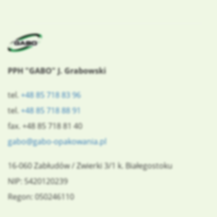
PPH "GABO" J. Grabowski
tel.
+48 85 718 83 96
tel.
+48 85 718 88 91
fax. +48 85 718 81 40
gabo@gabo-opakowania.pl
16-060
Zabłudów
/
Zwierki 3/1
k. Białegostoku
NIP: 5420120239
Regon: 050246110