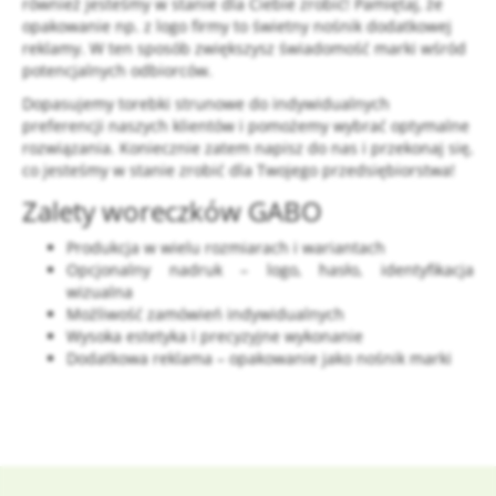
również jesteśmy w stanie dla Ciebie zrobić! Pamiętaj, że
opakowanie np. z logo firmy to świetny nośnik dodatkowej
reklamy. W ten sposób zwiększysz świadomość marki wśród
potencjalnych odbiorców.
Dopasujemy torebki strunowe do indywidualnych
preferencji naszych klientów i pomożemy wybrać optymalne
rozwiązania. Koniecznie zatem napisz do nas i przekonaj się,
co jesteśmy w stanie zrobić dla Twojego przedsiębiorstwa!
Zalety woreczków GABO
Produkcja w wielu rozmiarach i wariantach
Opcjonalny nadruk – logo, hasło, identyfikacja
wizualna
Możliwość zamówień indywidualnych
Wysoka estetyka i precyzyjne wykonanie
Dodatkowa reklama – opakowanie jako nośnik marki