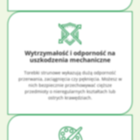
Wytrzymałość i odporność na
uszkodzenia mechaniczne
Torebki strunowe wykazują dużą odporność
przerwania, zaciągnięcia czy pęknięcia. Możesz w
nich bezpiecznie przechowywać cięższe
przedmioty o nieregularnych kształtach lub
ostrych krawędziach.