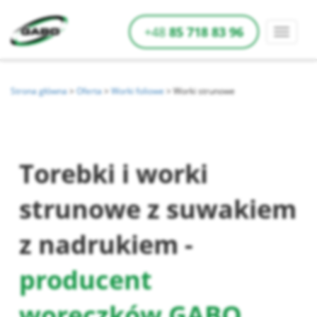
+48
85 718 83 96
Strona główna
>
Oferta
>
Worki foliowe
>
Worki strunowe
Torebki i worki
strunowe z suwakiem
z nadrukiem -
producent
woreczków GABO