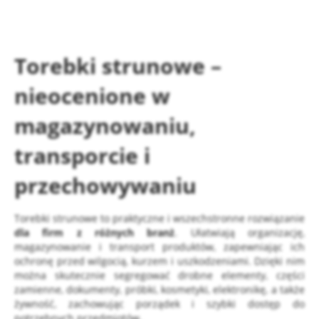
Torebki strunowe
–
nieocenione w
magazynowaniu,
transporcie i
przechowywaniu
Torebki strunowe to praktyczne i wszechstronne rozwiązanie
dla firm z różnych branż
. Ułatwiają organizację,
magazynowanie i transport produktów, zapewniając ich
ochronę przed wilgocią, kurzem i uszkodzeniami. Dzięki nim
można skutecznie segregować drobne elementy, części
zamienne, dokumenty, próbki, kosmetyki, elektronikę, a także
żywność, zachowując porządek i szybki dostęp do
potrzebnych przedmiotów.