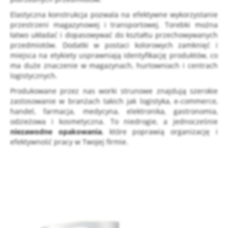
Elastyczna konstrukcja pozwala na efektywne wykorzystanie
przestrzeni magazynowej i transportowej. Torebki można
łatwo układać i dopasowywać do kształtu przechowywanych
przedmiotów. Dodatki w postaci kolorowych zamknięć i
miejsca na etykiety usprawniają identyfikację produktów, co
ma duże znaczenie w magazynach, hurtowniach i centrach
logistycznych.
Produkowane przez nas worki strunowe znajdują szerokie
zastosowanie w branżach takich jak logistyka, e-commerce,
handel, farmacja, medycyna, elektronika, gastronomia,
odzieżowa i kosmetyczna. To niedrogie, a jednocześnie
niezawodne opakowania
, które poprawią organizację i
efektywność pracy w Twojej firmie.