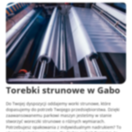
Torebki strunowe w Gabo
Do Twojej dyspozycji oddajemy worki strunowe, które
dopasujemy do potrzeb Twojego przedsiębiorstwa. Dzięki
zaawansowanemu parkowi maszyn jesteśmy w stanie
stworzyć woreczki strunowe o różnych wymiarach.
Potrzebujesz opakowania z indywidualnym nadrukiem? To