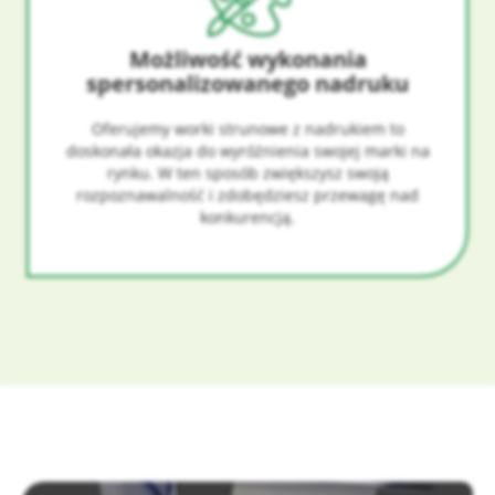
Możliwość wykonania
spersonalizowanego nadruku
Oferujemy worki strunowe z nadrukiem to
doskonała okazja do wyróżnienia swojej marki na
rynku. W ten sposób zwiększysz swoją
rozpoznawalność i zdobędziesz przewagę nad
konkurencją.