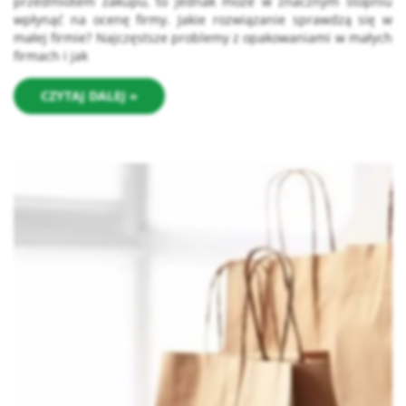
przedmiotem zakupu, to jednak może w znacznym stopniu
wpłynąć na ocenę firmy. Jakie rozwiązanie sprawdzą się w
małej firmie? Najczęstsze problemy z opakowaniami w małych
firmach i jak
CZYTAJ DALEJ »