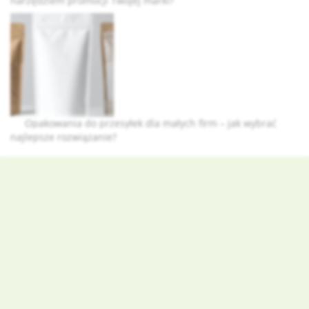
narzędziem promocji Twojej marki?
Opakowania do przesyłek dla małych firm – jak wybrać
najlepsze rozwiązanie?