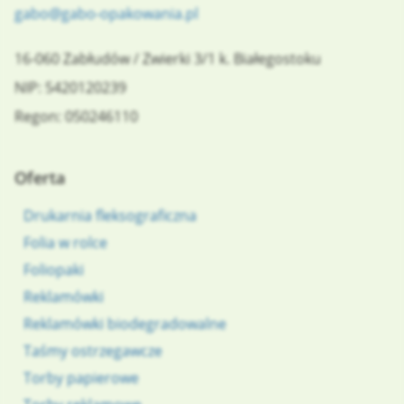
gabo@gabo-opakowania.pl
16-060
Zabłudów
/
Zwierki 3/1
k. Białegostoku
NIP: 5420120239
Regon: 050246110
Oferta
Drukarnia fleksograficzna
Folia w rolce
Foliopaki
Reklamówki
Reklamówki biodegradowalne
Taśmy ostrzegawcze
Torby papierowe