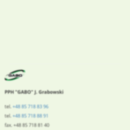
PPH "GABO" J. Grabowski
tel.
+48 85 718 83 96
tel.
+48 85 718 88 91
fax. +48 85 718 81 40