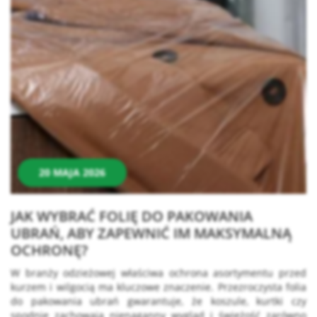
20 MAJA 2026
JAK WYBRAĆ FOLIĘ DO PAKOWANIA
UBRAŃ, ABY ZAPEWNIĆ IM MAKSYMALNĄ
OCHRONĘ?
W branży odzieżowej właściwa ochrona asortymentu przed
kurzem i wilgocią ma kluczowe znaczenie. Przezroczysta folia
do pakowania ubrań gwarantuje, że koszule, kurtki czy
spodnie zachowają nienaganny wygląd i świeżość zarówno