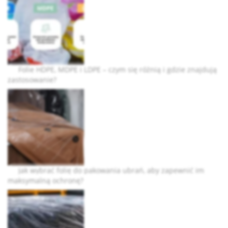
Folie HDPE, MDPE i LDPE – czym się różnią i gdzie znajdują
zastosowanie?
Jak wybrać folię do pakowania ubrań, aby zapewnić im
maksymalną ochronę?