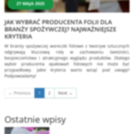
27 MAJA 2025
JAK WYBRAĆ PRODUCENTA FOLII DLA
BRANŻY SPOŻYWCZEJ? NAJWAŻNIEJSZE
KRYTERIA
W branży spożywczej woreczki foliowe z tworzyw sztucznych
odgrywają kluczową rolę w zachowaniu świeżości,
bezpieczeństwa i atrakcyjnego wyglądu produktów. Dlatego
wybór producenta opakowań foliowych nie może być
przypadkowy. Jakie kryteria warto wziąć pod uwagę?
Podpowiadamy!
← Previous
1
2
Next →
Ostatnie wpisy