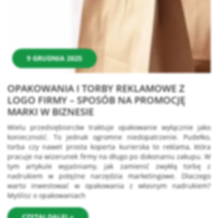
9 GRUDNIA 2025
OPAKOWANIA I TORBY REKLAMOWE Z
LOGO FIRMY – SPOSÓB NA PROMOCJĘ
MARKI W BIZNESIE
Wielu przedsiębiorców traktuje opakowanie wyłącznie jako
konieczność. To jednak ogromne niedopatrzenie. Pudełko,
torba czy nawet prosta koperta kurierska to reklama, która
pracuje na wizerunek firmy na długo po dokonaniu zakupu. W
tym artykule wyjaśniamy, jak zamienić zwykłą torbę z
nadrukiem w potężne narzędzia marketingowe. Dlaczego
warto inwestować w opakowania z własnym nadrukiem?
Myślisz o opakowaniach
CZYTAJ DALEJ »