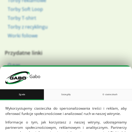
Torby reklamowe
Torby Soft Loop
Torby T-shirt
Torby z recyklingu
Worki foliowe
Przydatne linki
O nas
BioGabo – producent opakowań ekologicznych
Gabo
Zamów darmową próbkę
Kontakt
Zgoda
Szczegóły
O ciasteczkach
Blog
Wykorzystujemy ciasteczka do spersonalizowania treści i reklam, aby
oferować funkcje społecznościowe i analizować ruch w naszej witrynie.
Pliki do pobrania
Informacje o tym, jak korzystasz z naszej witryny, udostępniamy
partnerom społecznościowym, reklamowym i analitycznym. Partnerzy
Wzór zamówienia