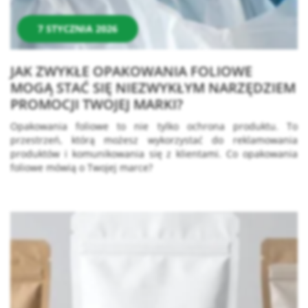
7 STYCZNIA 2026
JAK ZWYKŁE OPAKOWANIA FOLIOWE
MOGĄ STAĆ SIĘ NIEZWYKŁYM NARZĘDZIEM
PROMOCJI TWOJEJ MARKI?
Opakowania foliowe to nie tylko ochrona produktu. To
przestrzeń, którą możesz wykorzystać do reklamowania
produktów i komunikowania się z klientami. Co opakowania
foliowe mówią o Twojej marce?