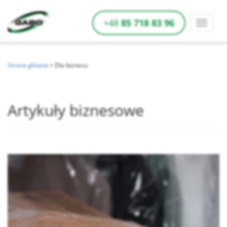
+48
85 718 83 96
Strona główna
>
Dla biznesu
Artykuły biznesowe