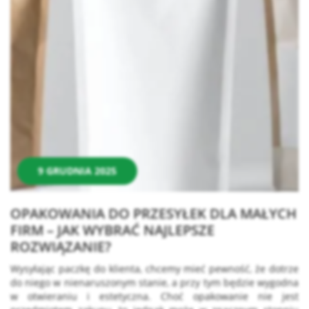
9 GRUDNIA 2025
OPAKOWANIA DO PRZESYŁEK DLA MAŁYCH
FIRM – JAK WYBRAĆ NAJLEPSZE
ROZWIĄZANIE?
Wysyłając paczkę do klienta, chcemy mieć pewność, że dotrze
do niego w nienaruszonym stanie, a przy tym będzie wygodna
w otwieraniu i estetyczna. Choć opakowanie nie jest