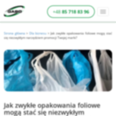
+48
85 718 83 96
Strona główna
>
Dla biznesu
>
Jak zwykłe opakowania foliowe mogą stać
się niezwykłym narzędziem promocji Twojej marki?
Jak zwykłe opakowania foliowe
mogą stać się niezwykłym