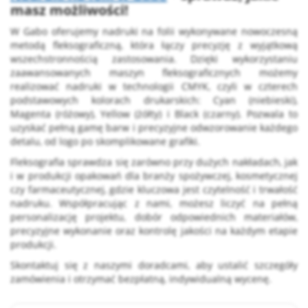
masz możliwości!
W Gabo oferujemy nadruki na folii wykonywane nowoczesną
metodą fleksograficzną, która łączy precyzję z wyjątkową
wszechstronnością zastosowania. Dzięki wykorzystaniu
zaawansowanych maszyn fleksograficznych możemy
realizować nadruki w technologii CMYK, czyli w czterech
podstawowych kolorach drukarskich: Cyan (niebieski),
Magenta (różowy), Yellow (żółty) i Black (czarny). Pozwala to
uzyskać pełną gamę barw i precyzyjne odwzorowanie każdego
detalu, od logo po skomplikowane grafiki.
Fleksografia sprawdza się zarówno przy dużych nakładach, jak
i w produkcji opakowań dla branży spożywczej, kosmetycznej
czy farmaceutycznej, gdzie kluczowa jest czytelność i trwałość
nadruku. Współpracując z nami, możesz liczyć na pełną
personalizację projektu, dobór odpowiednich materiałów,
precyzyjne wykonanie oraz kontrolę jakości na każdym etapie
produkcji.
Skontaktuj się z naszymi doradcami, aby ustalić szczegóły
zamówienia i otrzymać bezpłatną, indywidualną wycenę.