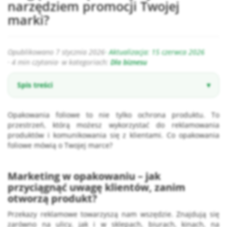
narzędziem promocji Twojej
marki?
Opublikowano
7 stycznia 2026
· Aktualizacja:
15 czerwca 2026
· 4 min czytania
· w kategoriach:
Dla biznesu
Spis treści
Opakowania foliowe to nie tylko ochrona produktu. To
przestrzeń, którą możesz wykorzystać do reklamowania
produktów i komunikowania się z klientami. Co opakowania
foliowe mówią o Twojej marce?
Marketing w opakowaniu – jak
przyciągnąć uwagę klientów, zanim
otworzą produkt?
Przekazy reklamowe towarzyszą nam wszędzie. Znajdują się
zarówno na ulicy, jak i w sklepach, biurach, kinach, na