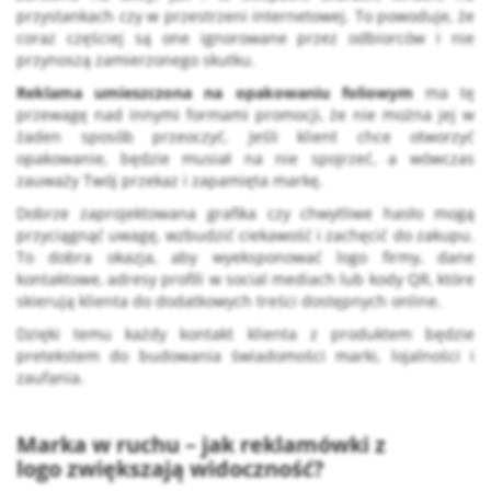
przystankach czy w przestrzeni internetowej. To powoduje, że
coraz częściej są one ignorowane przez odbiorców i nie
przynoszą zamierzonego skutku.
Reklama umieszczona na opakowaniu foliowym
ma tę
przewagę nad innymi formami promocji, że nie można jej w
żaden sposób przeoczyć. Jeśli klient chce otworzyć
opakowanie, będzie musiał na nie spojrzeć, a wówczas
zauważy Twój przekaz i zapamięta markę.
Dobrze zaprojektowana grafika czy chwytliwe hasło mogą
przyciągnąć uwagę, wzbudzić ciekawość i zachęcić do zakupu.
To dobra okazja, aby wyeksponować logo firmy, dane
kontaktowe, adresy profili w social mediach lub kody QR, które
skierują klienta do dodatkowych treści dostępnych online.
Dzięki temu każdy kontakt klienta z produktem będzie
pretekstem do budowania świadomości marki, lojalności i
zaufania.
Marka w ruchu – jak
reklamówki z
logo
zwiększają widoczność?