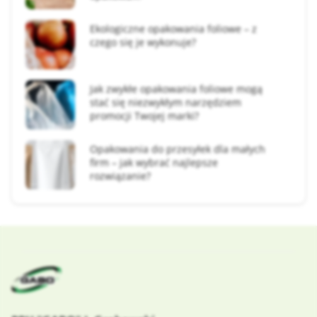
Ekologiczne opakowania foliowe – z
czego się je wykonuje?
Jak zwykłe opakowania foliowe mogą
stać się niezwykłym narzędziem
promocji Twojej marki?
Opakowania do przesyłek dla małych
firm – jak wybrać najlepsze
rozwiązanie?