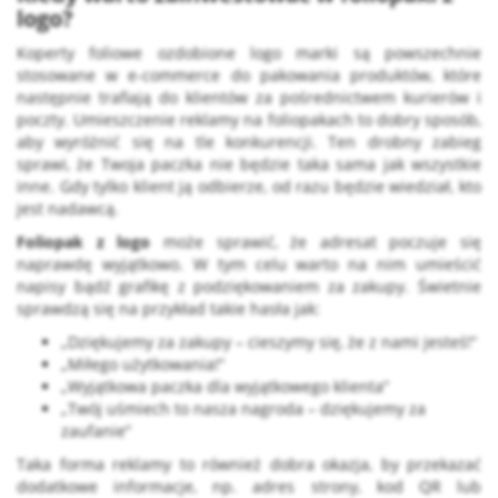
logo?
Koperty foliowe ozdobione logo marki są powszechnie
stosowane w e-commerce do pakowania produktów, które
następnie trafiają do klientów za pośrednictwem kurierów i
poczty. Umieszczenie reklamy na foliopakach to dobry sposób,
aby wyróżnić się na tle konkurencji. Ten drobny zabieg
sprawi, że Twoja paczka nie będzie taka sama jak wszystkie
inne. Gdy tylko klient ją odbierze, od razu będzie wiedział, kto
jest nadawcą.
Foliopak z logo
może sprawić, że adresat poczuje się
naprawdę wyjątkowo. W tym celu warto na nim umieścić
napisy bądź grafikę z podziękowaniem za zakupy. Świetnie
sprawdzą się na przykład takie hasła jak:
„Dziękujemy za zakupy – cieszymy się, że z nami jesteś!”
„Miłego użytkowania!”
„Wyjątkowa paczka dla wyjątkowego klienta”
„Twój uśmiech to nasza nagroda – dziękujemy za
zaufanie”
Taka forma reklamy to również dobra okazja, by przekazać
dodatkowe informacje, np. adres strony, kod QR lub