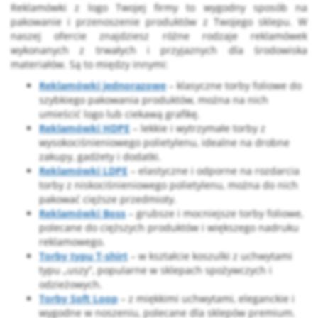
Reklamówki z logo Twojej firmy to wygodny sposób na
pakowanie i przenoszenie produktów z Twojego sklepu. W
naszej ofercie znajdziesz różne rodzaje reklamówek
wykonanych z trwałych i przyjaznych dla środowiska
materiałów. Są to między innymi:
Reklamówki jednorazowe
– klasyczne torby foliowe do
szybkiego pakowania produktów, można na nich
umieścić logo lub ciekawą grafikę.
Reklamówki HDPE
– lekkie i wytrzymałe torby z
wysokociśnieniowego polietylenu, idealne na drobne
zakupy, gadżety i dodatki.
Reklamówki LDPE
– elastyczne i odporne na rozdarcia
torby z niskociśnieniowego polietylenu, można do nich
pakować cięższe przedmioty.
Reklamówki Boss
– grubsze i mocniejsze torby foliowe,
polecane do cięższych produktów i większego nadruku
reklamowego.
Torby typu T-shirt
– w kształcie koszulki z uchwytami
typu „uszy”, popularne w sklepach spożywczych i
odzieżowych.
Torby Soft Loop
– z miękkimi uchwytami, eleganckie i
wygodne w noszeniu, polecane dla sklepów premium.