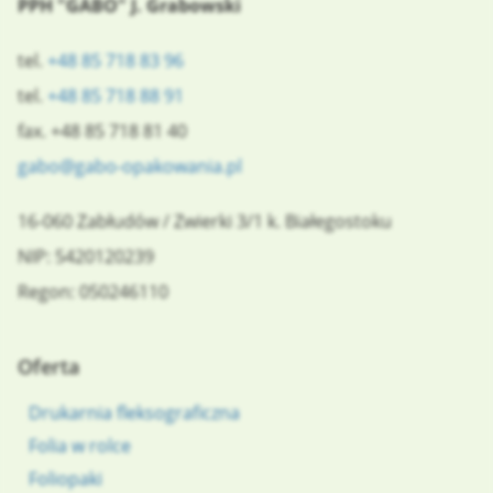
PPH "GABO" J. Grabowski
tel.
+48 85 718 83 96
tel.
+48 85 718 88 91
fax. +48 85 718 81 40
gabo@gabo-opakowania.pl
16-060
Zabłudów
/
Zwierki 3/1
k. Białegostoku
NIP: 5420120239
Regon: 050246110
Oferta
Drukarnia fleksograficzna
Folia w rolce
Foliopaki