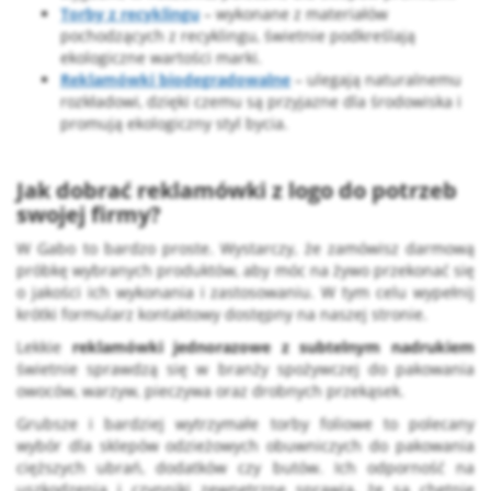
Torby z recyklingu
– wykonane z materiałów
pochodzących z recyklingu, świetnie podkreślają
ekologiczne wartości marki.
Reklamówki biodegradowalne
– ulegają naturalnemu
rozkładowi, dzięki czemu są przyjazne dla środowiska i
promują ekologiczny styl bycia.
Jak dobrać
reklamówki z logo
do potrzeb
swojej firmy?
W Gabo to bardzo proste. Wystarczy, że zamówisz darmową
próbkę wybranych produktów, aby móc na żywo przekonać się
o jakości ich wykonania i zastosowaniu. W tym celu wypełnij
krótki formularz kontaktowy dostępny na naszej stronie.
Lekkie
reklamówki jednorazowe z subtelnym nadrukiem
świetnie sprawdzą się w branży spożywczej do pakowania
owoców, warzyw, pieczywa oraz drobnych przekąsek.
Grubsze i bardziej wytrzymałe torby foliowe to polecany
wybór dla sklepów odzieżowych obuwniczych do pakowania
cięższych ubrań, dodatków czy butów. Ich odporność na
uszkodzenia i czynniki zewnętrzne sprawia, że są chętnie