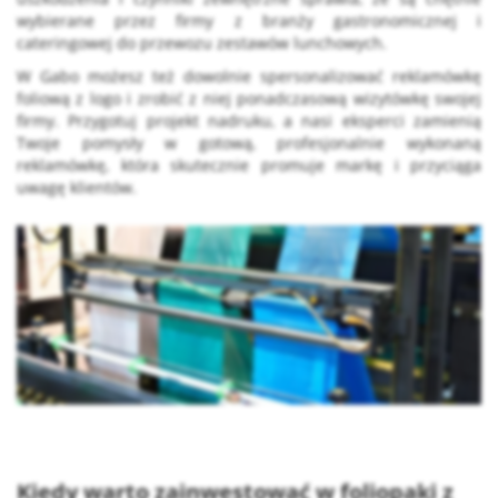
wybierane przez firmy z branży gastronomicznej i
cateringowej do przewozu zestawów lunchowych.
W Gabo możesz też dowolnie spersonalizować reklamówkę
foliową z logo i zrobić z niej ponadczasową wizytówkę swojej
firmy. Przygotuj projekt nadruku, a nasi eksperci zamienią
Twoje pomysły w gotową, profesjonalnie wykonaną
reklamówkę, która skutecznie promuje markę i przyciąga
uwagę klientów.
Kiedy warto zainwestować w
foliopaki z