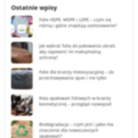
Ostatnie wpisy
Folie HDPE, MDPE i LDPE – czym się
różnią i gdzie znajdują zastosowanie?
Jak wybrać folię do pakowania ubrań,
aby zapewnić im maksymalną
ochronę?
Folie dla branży motoryzacyjnej – do
przechowywania opon i nie tylko
Rola opakowań foliowych w branży
kosmetycznej – przegląd rozwiązań
Biodegradacja – czym jest i jakie ma
znaczenie dla nowoczesnych
opakowań?