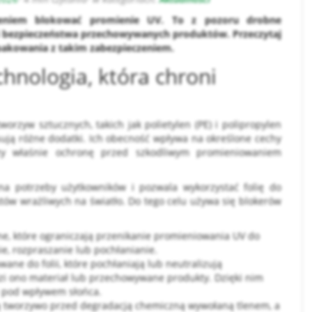
eniem blokować promienie UV. To z pozoru drobne
i bezpieczeństwa przechowywanych produktów. Przeczytaj
opakowania z takim zabezpieczeniem.
chnologia, która chroni
orzyw sztucznych, takich jak polietylen (PE) i polipropylen
osują różne dodatki. Ich obecność wpływa na określone cechy
ć czy właśnie ochronę przed szkodliwym promieniowaniem
a potrzeby użytkowników i pozwala wykorzystać folię do
ów wrażliwych na światło. Do tego celu używa się blokerów
zne, które ograniczają przenikanie promieniowania UV do
nie
ie, rozpraszanie lub pochłanianie.
ane do folii, które pochłaniają lub neutralizują
zi ono materiał lub przechowywane produkty. Dzięki nim
ci pod wpływem słońca.
ią tworzywo przed degradacją chemiczną wywołaną tlenem, a