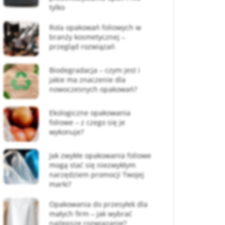
tylko
Rola opakowań foliowych w
branży kosmetycznej –
przegląd rozwiązań
Biodegradacja – czym jest i
jakie ma znaczenie dla
nowoczesnych opakowań?
Ekologiczne opakowania
foliowe – z czego się je
wykonuje?
Jak zwykłe opakowania foliowe
mogą stać się niezwykłym
narzędziem promocji Twojej
marki?
Opakowania do przesyłek dla
małych firm – jak wybrać
najlepsze rozwiązanie?