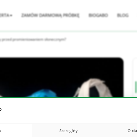
ERTA
ZAMÓW DARMOWĄ PRÓBKĘ
BIOGABO
BLOG
ary przed promieniowaniem słonecznym?
o
a
Szczegóły
O ci