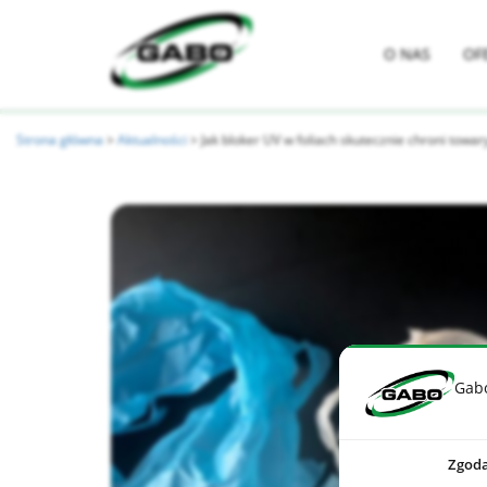
O NAS
OF
Strona główna
>
Aktualności
>
Jak bloker UV w foliach skutecznie chroni tow
Gab
Zgod