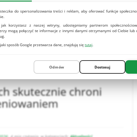
steczka do spersonalizowania treści i reklam, aby oferować funkcje społeczno
ie.
 jak korzystasz z naszej witryny, udostępniamy partnerom społeczności
nerzy mogą połączyć te informacje z innymi danymi otrzymanymi od Ciebie lub
ug.
 jaki sposób Google przetwarza dane, znajdują się
tutaj
.
ść
Odmów
Dostosuj
ach skutecznie chroni
eniowaniem
2026
· 4 min czytania
· w kategoriach:
Aktualności