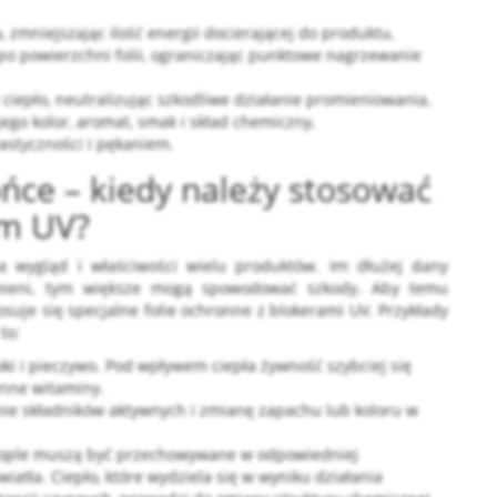
 zmniejszając ilość energii docierającej do produktu,
o powierzchni folii, ograniczając punktowe nagrzewanie
w ciepło, neutralizując szkodliwe działanie promieniowania,
ego kolor, aromat, smak i skład chemiczny,
lastyczności i pękaniem.
ńce – kiedy należy stosować
em UV?
 wygląd i właściwości wielu produktów. Im dłużej dany
omieni, tym większe mogą spowodować szkody. Aby temu
suje się specjalne folie ochronne z blokerami UV. Przykłady
to:
a
ki i pieczywo. Pod wpływem ciepła żywność szybciej się
cenne witaminy.
ie składników aktywnych i zmianę zapachu lub koloru w
 krople muszą być przechowywane w odpowiedniej
tła. Ciepło, które wydziela się w wyniku działania