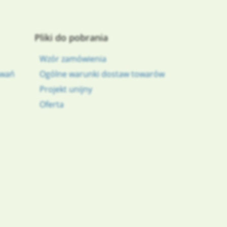
Pliki do pobrania
Wzór zamówienia
owań
Ogólne warunki dostaw towarów
Projekt unijny
Oferta