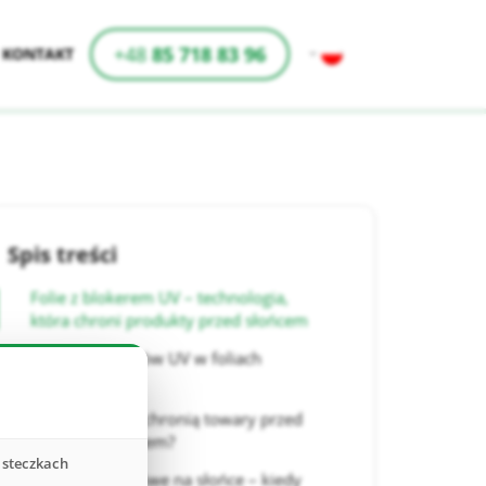
+48
85 718 83 96
KONTAKT
Spis treści
Folie z blokerem UV – technologia,
która chroni produkty przed słońcem
Rodzaje blokerów UV w foliach
ochronnych
Jak blokery UV chronią towary przed
promieniowaniem?
asteczkach
Produkty wrażliwe na słońce – kiedy