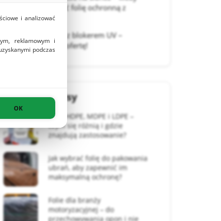
należy stosować folię ochronną z
blokerem UV?
ściowe i analizować
Folia ochronna z blokerem UV –
owym, reklamowym i
sprawdź naszą ofertę!
 uzyskanymi podczas
Ostatnie wpisy
OK
Folie HDPE, MDPE i LDPE –
czym się różnią i gdzie
znajdują zastosowanie?
Jak wybrać folię do pakowania
ubrań, aby zapewnić im
maksymalną ochronę?
Folie dla branży
motoryzacyjnej – do
przechowywania opon i nie